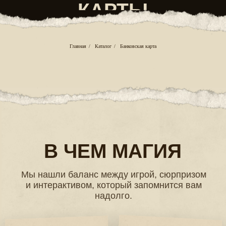
В ЧЕМ МАГИЯ
Главная
/
Каталог
/
Банковская карта
Мы нашли баланс между игрой, сюрпризом
и интерактивом, который запомнится вам
надолго.
РАЗВИТИЕ
УНИКАЛЬНЫЕ
НАВЫКОВ
СЮЖЕТЫ
Тренирует логику,
мышление
Истории, вдохновленные
кинолентами и реальными
и усидчивость
событиями