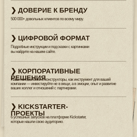
КОНФИДЕНЦИАЛЬНОСТИ
КОНТАКТЫ:
ПОЧТА
ВКОНТАКТЕ
Вы всегда можете связаться с нами, чтобы задать
вопросы или оставить обратную связь
НАПИСАТЬ НАМ
2026 © IDVENTURE
Все права защищены.
ИП Короткий Игорь Вадимович | ИНН 290901273292 |
ОГРНИП 314290425800022