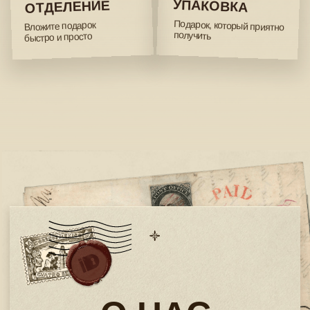
❯ ПРЯМАЯ ПОДДЕРЖКА
Разберем с вами любые вопросы.
Пишите нам на почту
cluebox.ru@gmail.com
и мы ответим на почту
в течение 1 дня.
❯ ДОВЕРИЕ К БРЕНДУ
500 000+ довольных клиентов по всему миру.
❯ ЦИФРОВОЙ ФОРМАТ
Подробные инструкции и подсказки с картинками
вы найдите на нашем сайте.
❯ КОРПОРАТИВНЫЕ
РЕШЕНИЯ
Наши головоломки и конструкторы, как инструмент для вашей
компании — инвестируйте не в вещи, а в эмоции, опыт и развитие
ваших коллег и отношений с партнерами.
❯ KICKSTARTER-
ПРОЕКТЫ
6 успешных запусков на платформе Kickstarter,
которые нашли свою аудиторию.