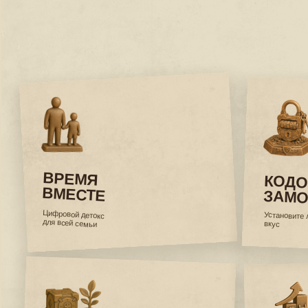
ВРЕМЯ
КОДОВЫ
ВМЕСТЕ
ЗАМОК
Цифровой детокс
Установите любой код
для всей семьи
вкус
ПРЕДМЕТ
ИСПЫТАН
ИНТЕРЬЕРА
НАВЫКОВ
Элемент декора
Проявите себя, сдела
для вашего дома
вызов логике