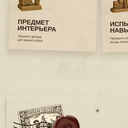
О НАС
Мы создаём головоломки и конструкторы, в которых ис
оживает через детали. Наши продукты объединяют
приключение, логику и творчество, превращая подарок в 
который хочется пережить и сохранить.