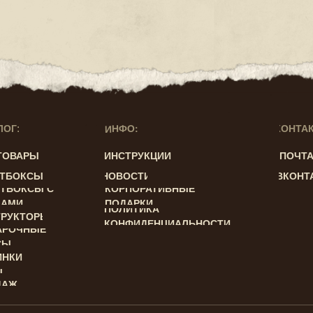
ИНФО:
ЛОГ:
КОНТА
ТОВАРЫ
ИНСТРУКЦИИ
ПОЧТ
СТБОКСЫ
НОВОСТИ
ВКОНТ
ТБОКСЫ С
КОРПОРАТИВНЫЕ
ЛАМИ
ПОДАРКИ
ПОЛИТИКА
ТРУКТОРЫ
КОНФИДЕНЦИАЛЬНОСТИ
АРОЧНЫЕ
СЫ
ИНКИ
Ы
ДАЖ