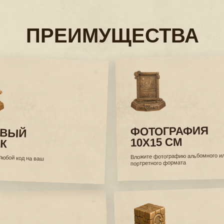
ФОТОГРАФИЯ
Й
10Х15 СМ
Вложите фотографию альбомного или
 на ваш
портретного формата
ПЕРЕЗАРЯЖАЕМАЯ
ИЕ
ГОЛОВОЛОМКА
Соберите сами, перезарядите
в
и дайте поиграть другому