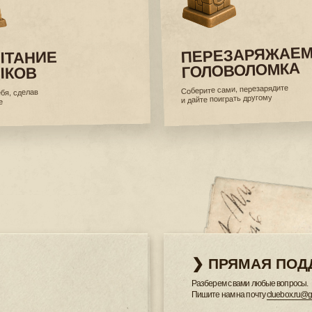
❯ ПРЯМАЯ ПОДДЕРЖКА
Разберем с вами любые вопросы.
Пишите нам на почту
cluebox.ru@gmail.com
и мы ответим
❯ ДОВЕРИЕ К БРЕНДУ
500 000+ довольных клиентов по всему миру.
❯ ЦИФРОВОЙ ФОРМАТ
тория
Подробные инструкции и подсказки с картинками вы най
опыт,
❯ КОРПОРАТИВНЫЕ РЕШ
Наши головоломки и конструкторы, как инструмент для 
а в эмоции, опыт и развитие ваших коллег и отношений 