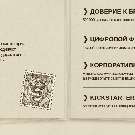
❯ KICKSTARTER-ПРОЕКТ
6 успешных запусков на платформе Кикстартер, которы