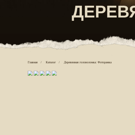
Главная
/
Каталог
/
Деревянная головоломка: Фоторамка