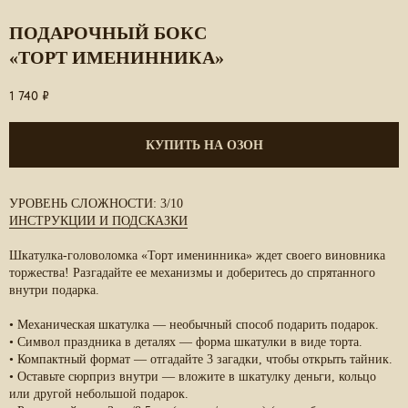
ПОДАРОЧНЫЙ БОКС
«ТОРТ ИМЕНИННИКА»
1 740
₽
КУПИТЬ НА ОЗОН
УРОВЕНЬ СЛОЖНОСТИ:
3/10
ИНСТРУКЦИИ И ПОДСКАЗКИ
Шкатулка-головоломка
«Торт именинника»
ждет своего виновника
торжества! Разгадайте ее механизмы и доберитесь до спрятанного
внутри подарка.
•
Механическая шкатулка
— необычный способ подарить подарок.
ПРЕИМУЩЕСТВА
•
Символ праздника в деталях
— форма шкатулки в виде торта.
•
Компактный формат
— отгадайте 3 загадки, чтобы открыть тайник.
•
Оставьте сюрприз внутри
— вложите в шкатулку деньги, кольцо
или другой небольшой подарок.