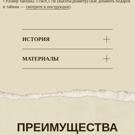
•
Размер тайника 3 см/8,5 см
(высота/диаметр) (как добавить подарок
в тайник —
смотрите в инструкции
).
СИМВОЛ
ВРЕМЯ
ПРАЗДНИКА
ВМЕСТЕ
Цифровой детокс
Дизайн в виде
для всей семьи
торта
ИСТОРИЯ
МАТЕРИАЛЫ
МЕХАНИЧЕСКАЯ
ДВОЙНАЯ
ШКАТУЛКА
ФУНКЦИЯ
Шкатулка дарит эмоции,
Создана специально
в качестве подарочной
а память о подарке
остается надолго
коробки
ИСПЫТАНИЕ
ПРЕДМЕТ
ИНТЕРЬЕРА
НАВЫКОВ
Проявите себя,
Элемент декора
сделав вызов логике
для вашего дома