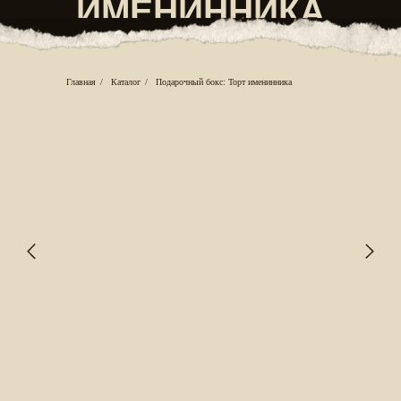
Главная
/
Каталог
/
Подарочный бокс: Торт именинника