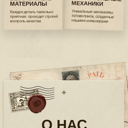
❯ КОРПОРАТИВНЫЕ
РЕШЕНИЯ
Наши головоломки и конструкторы, как инструмент для вашей
компании — инвестируйте не в вещи, а в эмоции, опыт и развитие
ваших коллег и отношений с партнерами.
❯ KICKSTARTER-
ПРОЕКТЫ
6 успешных запусков на платформе Кикстартер,
которые нашли свою аудиторию.
КУПИТЬ НА ОЗОН
КАТАЛОГ:
ВСЕ ТОВАРЫ
КВЕСТБОКСЫ
КВЕСТБОКСЫ С
ПАЗЛАМИ
КОНСТРУКТОРЫ