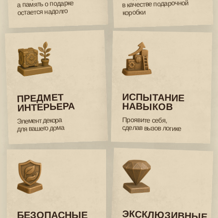
Мы создаём головоломки и конструкторы, в которых
история оживает через детали. Наши продукты
объединяют приключение, логику и творчество,
превращая подарок в опыт, который хочется пережить
и сохранить.
❯ ПРЯМАЯ ПОДДЕРЖКА
Разберем с вами любые вопросы.
Пишите нам на почту
cluebox.ru@gmail.com
и мы ответим на почту
в течение 1 дня.
❯ ДОВЕРИЕ К БРЕНДУ
500 000+ довольных клиентов по всему миру.
❯ ЦИФРОВОЙ ФОРМАТ
Подробные инструкции и подсказки с картинками
вы найдите на нашем сайте.